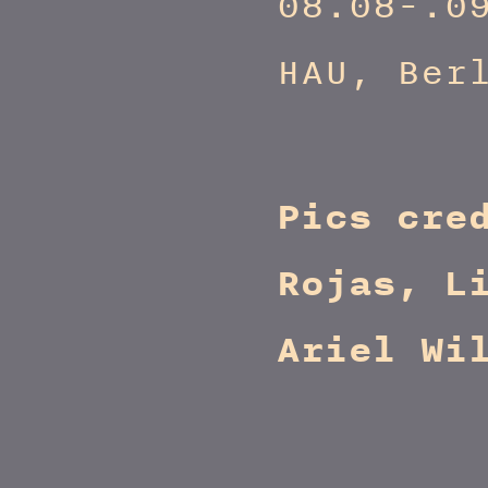
08.08-.0
HAU, Ber
Pics cre
Rojas, L
Ariel Wi