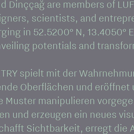
and Dinççağ are members of LU
igners, scientists, and entrepr
erging in 52.5200° N, 13.4050
eiling potentials and transfor
ETRY spielt mit der Wahrnehmu
ende Oberflächen und eröffnet
e Muster manipulieren vorgege
en und erzeugen ein neues vis
hafft Sichtbarkeit, erregt di