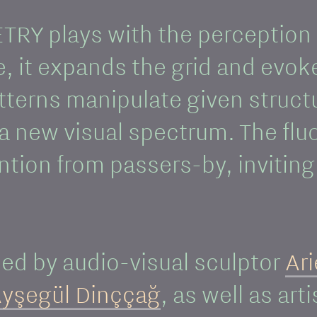
TRY plays with the perception
ce, it expands the grid and ev
terns manipulate given structu
a new visual spectrum. The fl
ention from passers-by, inviti
 by audio-visual sculptor
Ari
yşegül Dinççağ
, as well as ar