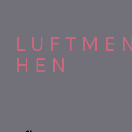
L U F T M E 
H E N