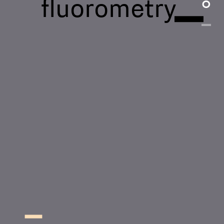
fluorometry
°
