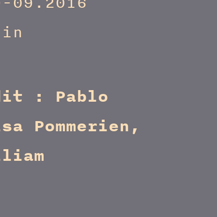
9-09.2016
lin
dit : Pablo
isa Pommerien,
lliam