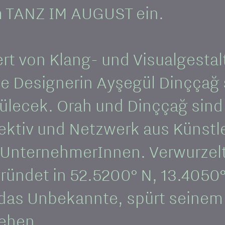
m TANZ IM AUGUST ein.
von Klang- und Visualgestalte
e Designerin Ayşegül Dinççağ 
ülecek. Orah und Dinççağ sind 
ktiv und Netzwerk aus Künstle
UnternehmerInnen. Verwurzelt
ündet in 52.5200° N, 13.4050°
 Unbekannte, spürt seinem i
tehen.