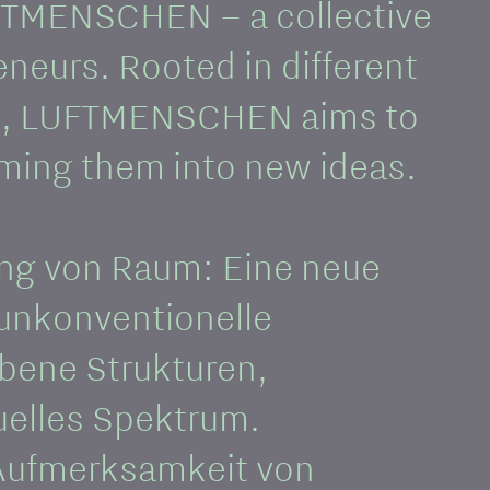
FTMENSCHEN – a collective
eneurs. Rooted in different
° E, LUFTMENSCHEN aims to
ming them into new ideas.
ng von Raum: Eine neue
 unkonventionelle
bene Strukturen,
uelles Spektrum.
e Aufmerksamkeit von