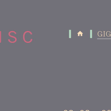
N S C



GI