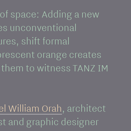
 of space: Adding a new
okes unconventional
res, shift formal
uorescent orange creates
ng them to witness TANZ IM
el William Orah
, architect
tist and graphic designer